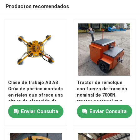
Productos recomendados
Clase de trabajo A3 A8
Tractor de remolque
Grúa de pórtico montada
con fuerza de tracción
en rieles que ofrece una
nominal de 7000N,
altura de elevación de
tractor peatonal que
hasta 100 pies Diseñada
ofrece velocidad de
Enviar Consulta
Enviar Consulta
para el movimiento y
conducción y
almacenamiento de
carga/descarga de 2 a 3
carga
km/h, diseñado para
elevación y transporte
de cargas pesadas