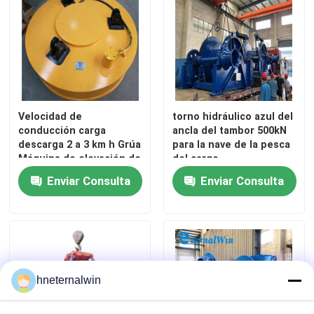
Velocidad de
torno hidráulico azul del
conducción carga
ancla del tambor 500kN
descarga 2 a 3 km h Grúa
para la nave de la pesca
Máquina de elevación de
del cargo
acero grúa aérea pesada
Enviar Consulta
Enviar Consulta
para almacén y
fabricación
hneternalwin